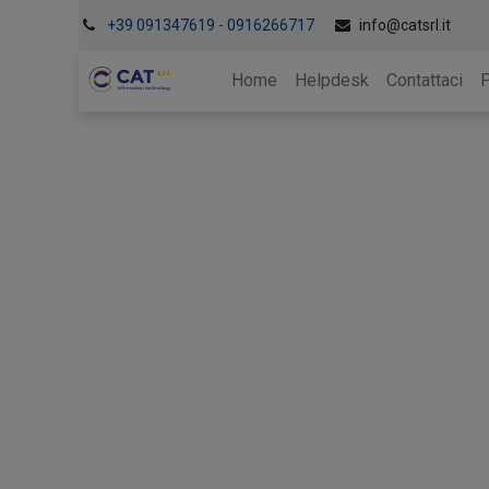
+39 091347619 - 0916266717
info@catsrl.it
Home
Helpdesk
Contattaci
P